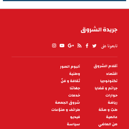
الطقس في تونس
جريدة الشروق
تابعونا على
أقلام الشروق
ألبوم الصور
PIED
DE
اقتصاد
وطنية
PAGE
تكنولوجيا
ثقافة و فنّ
جرائم و قضايا
جهاتنا
حوارات
خدمات
رياضة
شروق الجمعة
طبّ و صحّة
طرائف و منوّعات
عالمية
فيديو
من الماضي
سياسة