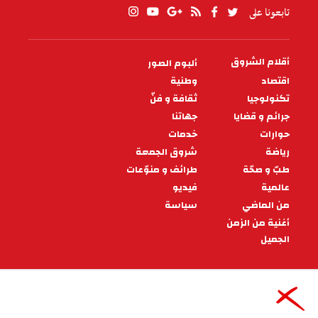
تابعونا على
أقلام الشروق
ألبوم الصور
PIED
DE
اقتصاد
وطنية
PAGE
تكنولوجيا
ثقافة و فنّ
جرائم و قضايا
جهاتنا
حوارات
خدمات
رياضة
شروق الجمعة
طبّ و صحّة
طرائف و منوّعات
عالمية
فيديو
من الماضي
سياسة
أغنية من الزمن
الجميل