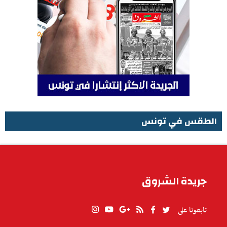
الطقس في تونس
الطقس في تونس
جريدة الشروق
تابعونا على