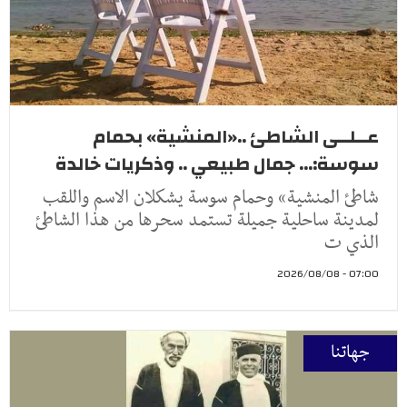
عــلــى الشاطئ ..«المنشية» بحمام
سوسة:... جمال طبيعي .. وذكريات خالدة
شاطئ المنشية» وحمام سوسة يشكلان الاسم واللقب
لمدينة ساحلية جميلة تستمد سحرها من هذا الشاطئ
الذي ت
07:00 - 2026/08/08
جهاتنا