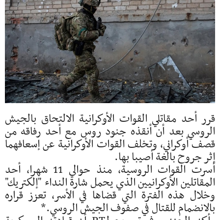
قرر أحد مقاتلي القوات الأوكرانية الالتحاق بالجيش
الروسي بعد أن أنقذه جنود روس مع أحد رفاقه من
قصف أوكراني، وتخلف القوات الأوكرانية عن إسعافهما
إثر جروح بالغة أصيبا بها.
أسرت القوات الروسية، منذ حوالي 11 شهرا، أحد
المقاتلين الأوكرانيين الذي يحمل شارة النداء "إلكتريك"
وخلال هذه الفترة التي قضاها في الأسر، تعزز قراره
بالانضمام للقتال في صفوف الجيش الروسي.*