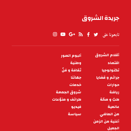
جريدة الشروق
تابعونا على
أقلام الشروق
ألبوم الصور
PIED
DE
اقتصاد
وطنية
PAGE
تكنولوجيا
ثقافة و فنّ
جرائم و قضايا
جهاتنا
حوارات
خدمات
رياضة
شروق الجمعة
طبّ و صحّة
طرائف و منوّعات
عالمية
فيديو
من الماضي
سياسة
أغنية من الزمن
الجميل