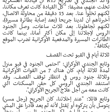
وأكد الجندي في تصريح لـRT أن قيادته العسكرية
تخلت عنهم، مضيفا: "كل القيادة كانت تعرف مكاننا،
لكنهم تخلوا عنا. بعد 15 دقيقة من محاولة الاتصال،
أخبرناهم أن لدينا جريحا (بعد إصابة بطائرة مسيرة)،
لكنهم تجاهلونا. بعد ثلاث ساعات، وصل الجنود
الروس لإجلائنا إلى مكان أكثر أمانا، بينما كانت
الطائرات المسيرة والمدفعية الأوكرانية تضرب الموقع
بكثافة".
ثلاثة أيام في القبو تحت القصف
وتابع الجندي الأوكراني: "احتمى الجنود في قبو منزل
لمدة ثلاثة أيام، كان هناك 7 من القوات الأوكرانية
وثلاثة جنود روس في انتظار توقف القصف. وقد
استنفد الجندي الروسي كل حقن المسكنات التي
كانت معه من أجل علاج الجريح الأوكراني".
وتابع قائلا: "عند إخلائنا، كان الجريح (رجل مسن)
يتوسل بأن يتركوه أو يُقتل لأنه لم يعد قادرا على المشي