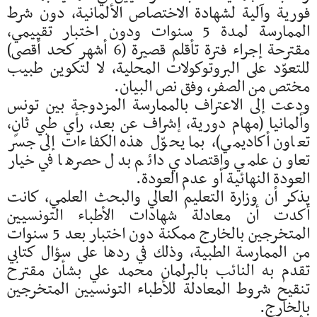
فورية وآلية لشهادة الاختصاص الألمانية، دون شرط
الممارسة لمدة 5 سنوات ودون اختبار تقييمي،
مقترحة إجراء فترة تأقلم قصيرة (6 أشهر كحد أقصى)
للتعوّد على البروتوكولات المحلية، لا لتكوين طبيب
مختص من الصفر، وفق نص البيان.
ودعت إلى الاعتراف بالممارسة المزدوجة بين تونس
وألمانيا (مهام دورية، إشراف عن بعد، رأي طبي ثانٍ،
تعاون أكاديمي)، بما يحوّل هذه الكفاءات إلى جسر
تعاون علمي واقتصادي دائم بدل حصرها في خيار
العودة النهائية أو عدم العودة.
يذكر أن وزارة التعليم العالي والبحث العلمي، كانت
أكدت أن معادلة شهادات الأطباء التونسيين
المتخرجين بالخارج ممكنة دون اختبار بعد 5 سنوات
من الممارسة الطبية، وذلك في ردها على سؤال كتابي
تقدم به النائب بالبرلمان محمد علي بشأن مقترح
تنقيح شروط المعادلة للأطباء التونسيين المتخرجين
بالخارج.