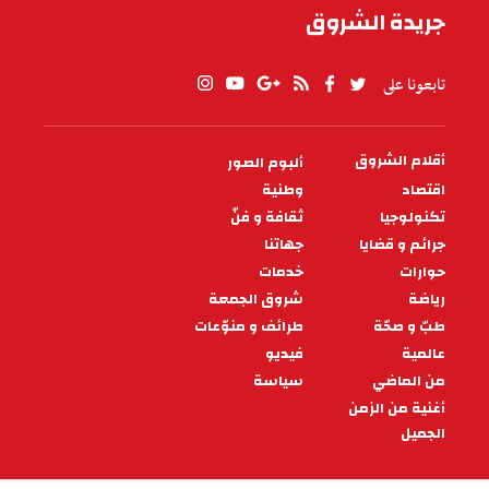
جريدة الشروق
تابعونا على
أقلام الشروق
ألبوم الصور
PIED
DE
اقتصاد
وطنية
PAGE
تكنولوجيا
ثقافة و فنّ
جرائم و قضايا
جهاتنا
حوارات
خدمات
رياضة
شروق الجمعة
طبّ و صحّة
طرائف و منوّعات
عالمية
فيديو
من الماضي
سياسة
أغنية من الزمن
الجميل