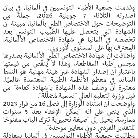
وقدمت جمعية الأطباء التونسيين في ألمانيا، في بيان
أصدرته الثلاثاء 7 جويلية 2026، جملة من
التوضيحات حول الاختصاص الطبي بألمانيا، مبينة أن
الشهادة التي يتحصل عليها الطبيب التونسي بعد
تخصصه في ألمانيا هي شهادة الاختصاص الألمانية،
المعترف بها على المستوى الأوروبي.
وأضافت أن شهادة الاختصاص الطبي الألمانية يصدرها
مجلس أطباء المقاطعة، وهذا لا يُنقّص من قيمتها
باعتبار أن إصدار الشهادة عبر هيئة مهنية هو النمط
السائد في معظم الأنظمة الطبية المعتمدة عالميًا،
معتبرة أن وصف هذه الشهادة بـ"شهادة كفاءة" من
قبل وزارة التعليم العالي "تسمية مُضلّلة".
وأوضحت أن استناد الوزارة إلى فصل 16 من قرار 2023
الذي ينص على أنه "يمكن" الإعفاء بعد 5 سنوات
ممارسة، يحيل إلى "صيغة تخييرية تترك الباب مفتوحًا
للتقدير الفردي دون معايير موحدة".
وطالبت جمعية الأطباء التونسيين في ألمانيا بمعادلة