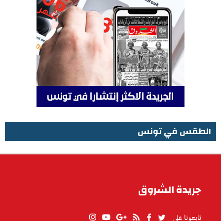
الطقس في تونس
الطقس في تونس
جريدة الشروق
تابعونا على