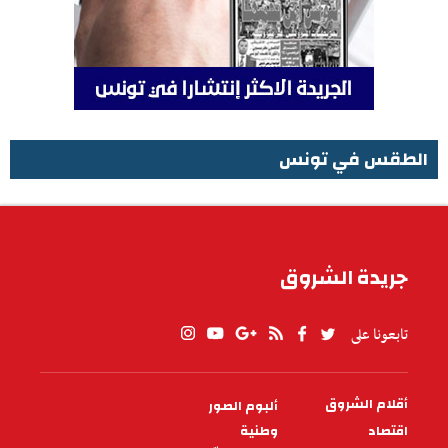
الطقس في تونس
الطقس في تونس
جريدة الشروق
تابعونا على
أقلام الشروق
ألبوم الصور
PIED
DE
اقتصاد
وطنية