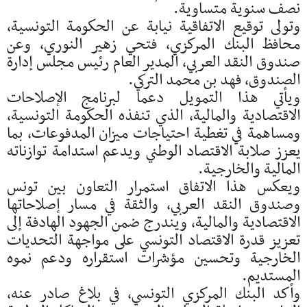
نصف سنوية متساوية.
وتولى توقيع الاتفاقية نيابة عن الحكومة التونسية،
محافظ البنك المركزي، فتحي زهير النوري، وعن
صندوق النقد العربي، المدير العام رئيس مجلس إدارة
الصندوق، فهد بن محمد التركي.
ويأتي هذا التمويل دعما لبرنامج الإصلاحات
الاقتصادية والمالية، الذي تنفذه الحكومة التونسية،
ومساهمة في تغطية احتياجات ميزان المدفوعات، بما
يعزز صلابة الاقتصاد الوطني ويدعم استدامة توازناته
المالية والخارجية.
ويعكس هذا الاتفاق استمرار التعاون بين تونس
وصندوق النقد العربي، والثقة في مسار إصلاحاتها
الاقتصادية والمالية، ويندرج ضمن الجهود الهادفة إلى
تعزيز قدرة الاقتصاد التونسي على مواجهة التحديات
الخارجية وتحسين مؤشرات استقراره ودعم نموه
المستديم.
وأكد البنك المركزي التونسي، في بلاغ صادر عنه،