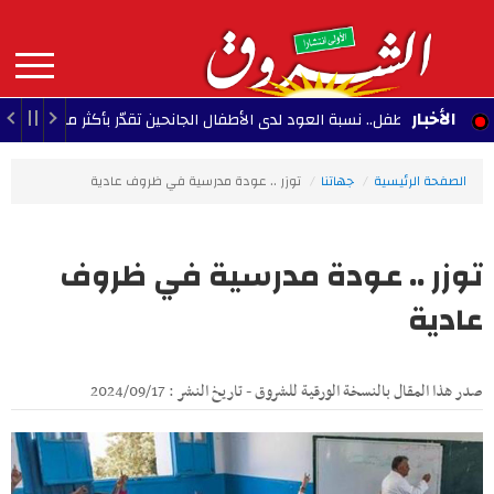
Aller
au
contenu
principal
MAIN
الأخبار
طفل.. نسبة العود لدى الأطفال الجانحين تقدّر بأكثر من 30 بالمائة
NAVIGATION
الصفحة الرئيسية
جهاتنا
توزر .. عودة مدرسية في ظروف عادية
توزر .. عودة مدرسية في ظروف
عادية
صدر هذا المقال بالنسخة الورقية للشروق - تاريخ النشر : 2024/09/17