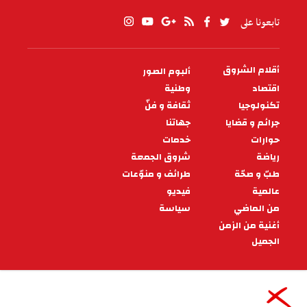
تابعونا على
أقلام الشروق
ألبوم الصور
PIED
DE
اقتصاد
وطنية
PAGE
تكنولوجيا
ثقافة و فنّ
جرائم و قضايا
جهاتنا
حوارات
خدمات
رياضة
شروق الجمعة
طبّ و صحّة
طرائف و منوّعات
عالمية
فيديو
من الماضي
سياسة
أغنية من الزمن
الجميل