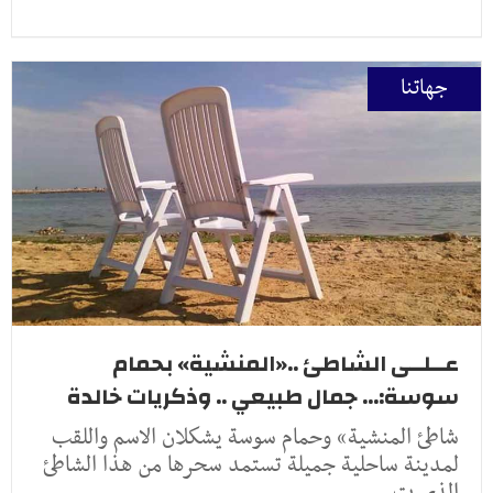
جهاتنا
عــلــى الشاطئ ..«المنشية» بحمام
سوسة:... جمال طبيعي .. وذكريات خالدة
شاطئ المنشية» وحمام سوسة يشكلان الاسم واللقب
لمدينة ساحلية جميلة تستمد سحرها من هذا الشاطئ
الذي ت