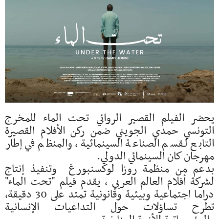
يحضر الفيلم القصير الروائي تحت الماء للمخرج
التونسي حمدي الجويني ضمن ركن الأفلام القصيرة
التابع لـقسم الصناعة السينمائية، والمنظم في إطار
مهرجان كان السينمائي الدولي.
بدعم من منظمة روزا لوكسنبورغ وتنفيذ إنتاج
لشركة أفلام العالم العربي ، يقدم فيلم "تحت الماء"
دراما اجتماعية وبيئية وقانونية تمتد على 30 دقيقة،
تطرح تساؤلات حول التداعيات الإنسانية