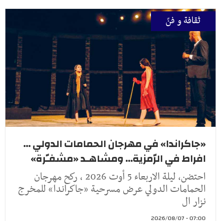
ثقافة و فنّ
«جاكراندا» في مهرجان الحمامات الدولي ...
افراط في الرّمزية... ومشاهـد «مشفـّرة»
احتضن، ليلة الاربعاء 5 أوت 2026 ، ركح مهرجان
الحمامات الدولي عرض مسرحية «جاكراندا» للمخرج
نزار ال
07:00 - 2026/08/07