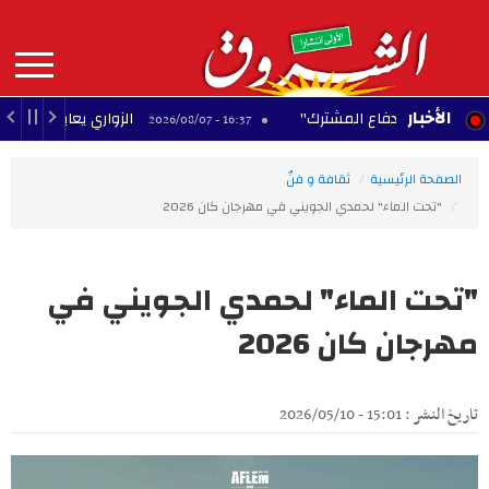
Aller
au
contenu
principal
MAIN
الأخبار
كّة للدفاع المشترك"
الزواري يعاين مدخل العاصمة ال
16:37 - 2026/08/07
NAVIGATION
الصفحة الرئيسية
ثقافة و فنّ
"تحت الماء" لحمدي الجويني في مهرجان كان 2026
"تحت الماء" لحمدي الجويني في
مهرجان كان 2026
تاريخ النشر : 15:01 - 2026/05/10