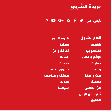
جريدة الشروق
تابعونا على
أقلام الشروق
ألبوم الصور
PIED
DE
اقتصاد
وطنية
PAGE
تكنولوجيا
ثقافة و فنّ
جرائم و قضايا
جهاتنا
حوارات
خدمات
رياضة
شروق الجمعة
طبّ و صحّة
طرائف و منوّعات
عالمية
فيديو
من الماضي
سياسة
أغنية من الزمن
الجميل