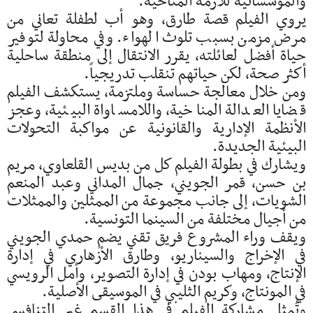
والمؤسساتية للأزمة المناخية.
يروي الفيلم قصة طارق، وهو أب لطفلة تعاني من
مرض مزمن بسبب تلوث الهواء. وفي محاولة لتوفير
حياة أفضل لعائلته، يقرر الانتقال إلى منطقة ساحلية
أكثر صحة، لكن حياتهم تنقلب تدريجياً.
ومن خلال معالجة حساسة وملتزمة، يستكشف الفيلم
قضايا العدالة المناخية، واللامساواة البيئية، وعجز
الأنظمة الإدارية والقانونية عن مواكبة التحولات
البيئية الجديدة.
ويشارك في بطولة الفيلم كل من بديس القلعاوي، مريم
بن حسن، قمر الجويني، جمال المداني وعبد المنعم
الشويات، إلى جانب مجموعة من الممثلين والممثلات
من أجيال مختلفة من السينما التونسية.
ويقف وراء المشروع فريق تقني يضم حمدي الجويني
في الإخراج والسيناريو، وطارق الأزهاري في إدارة
الإنتاج، ومهاب بودن في إدارة التصوير، وأمل الرويسي
في المونتاج، وكريم الثليبي في الموسيقى الأصلية.
وتُمثل مشاركة الفيلم في هذا القسم غير التنافسي