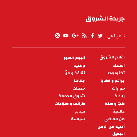
جريدة الشروق
تابعونا على
أقلام الشروق
ألبوم الصور
PIED
DE
اقتصاد
وطنية
PAGE
تكنولوجيا
ثقافة و فنّ
جرائم و قضايا
جهاتنا
حوارات
خدمات
رياضة
شروق الجمعة
طبّ و صحّة
طرائف و منوّعات
عالمية
فيديو
من الماضي
سياسة
أغنية من الزمن
الجميل