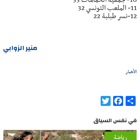
10- جمعية الحمامات 33
11- الملعب التونسي 32
12-نسر طبلبة 22
منير الزوابي
الأخبار
Twitter
Facebook
Share
في نفس السياق
رياضة