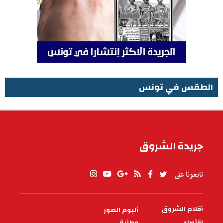
الطقس في تونس
الطقس في تونس
جريدة الشروق
تابعونا على
أقلام الشروق
ألبوم الصور
PIED
DE
اقتصاد
وطنية