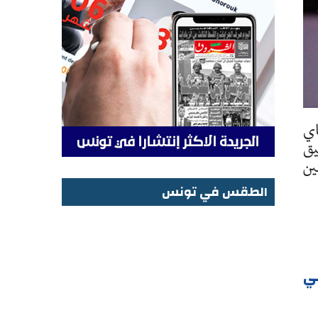
لس نواب الشعب فاطمة المسدي امس الخميس 15 ماي
حث تحقيق
ين
الطقس في تونس
الطقس في تونس
لي