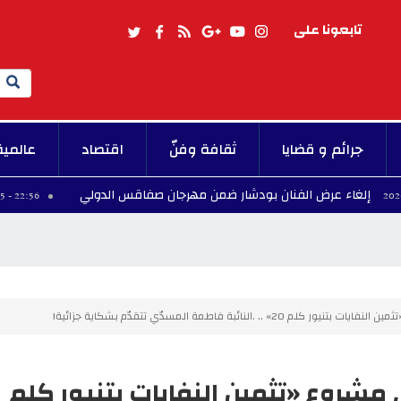
تابعونا على
Search
جرائم و قضايا
ثقافة وفنّ
اقتصاد
عالمية
عرض الفنان بودشار ضمن مهرجان صفاقس الدولي
ا
22:56 - 2026/08/05
 .النائبة فاطمة المسدّي تتقدّم بشكاية جزائية!
 مشروع «تثمين النفايات بتنيور كلم