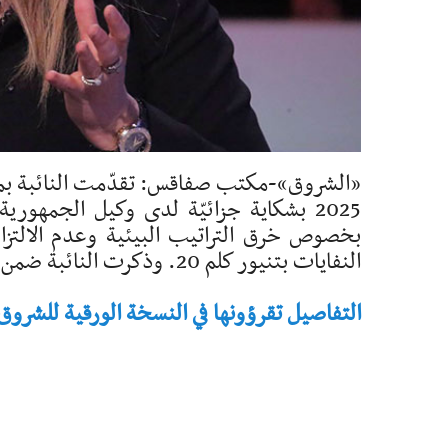
بخصوص خرق التراتيب البيئية وعدم الالتزا
النفايات بتنيور كلم 20. وذكرت النائبة ضمن نصّ عريضة الشكوى:" ...
التفاصيل تقرؤونها في النسخة الورقية للشروق - تاريخ 