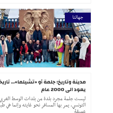
جهاتنا
مدينة وتاريخ: جلمة أو «تشيلما»... تاريخ
يعود الى 2000 عام
ليست جلمة مجرد بلدة من بلدات الوسط الغربي
التونسي، يمر بها المسافر نحو غايته وإنما هي طب
عميقة