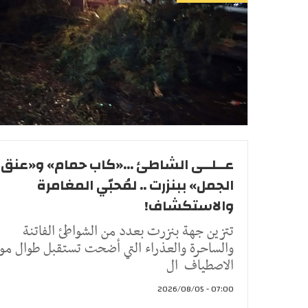
عــلــى الشاطئ ...«كاب حمام» و«عنق
الجمل» ببنزرت .. لمُحبّي المغامرة
والاستكشاف!
تتزين جهة بنزرت بعدد من الشواطئ الفاتنة
والساحرة والعذراء التي أضحت تستقبل طوال م
الاصطياف ال
07:00 - 2026/08/05