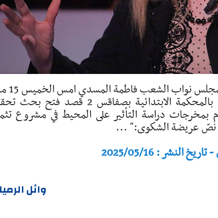
«الشروق»-مكتب صفاقس: تقدّمت النائبة بمج
2025 بشكاية جزائيّة لدى وكيل الجمهورية بالمحكمة الابتدائية بصفاقس 2 قصد فتح ب
م بمخرجات دراسة التأثير على المحيط في مشروع تثم
النشر : 2025/05/16
وائل الرمي