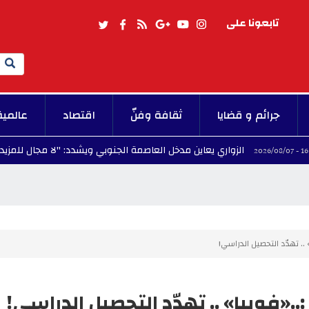
تابعونا على
Search
جرائم و قضايا
ثقافة وفنّ
اقتصاد
عالمية
الزواري يعاين مدخل العاصمة الجنوبي ويشدد: "لا مجال للمزيد من التأخير 
 .. تهدّد التحصيل الدراسي!
:..«فوبيا» .. تهدّد التحصيل الدراسي!