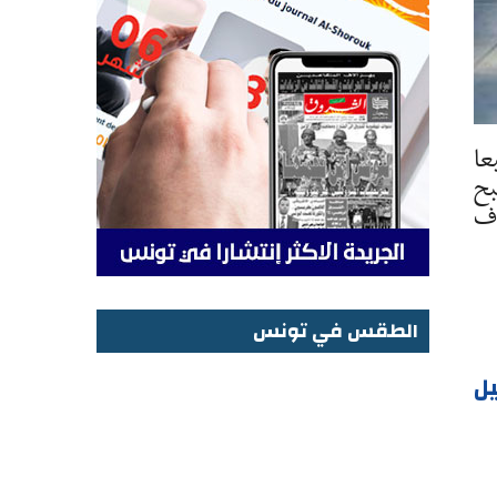
عا
بح
دف
الطقس في تونس
الطقس في تونس
ل