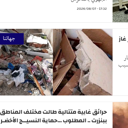
17:32 - 2026/08/07
غاز
جهاتنا
ار
بسبب
حرائق غابية متتالية طالت مختلف المناطق
ببنزرت .. المطلوب ...حماية النسيــج الأخضـر