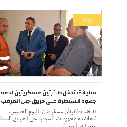
جهاتنا
سليانة: تدخل طائرتين عسكريتين لدعم
جهود السيطرة على حريق جبل المرقب
تدخّلت طائرتان عسكريتان، اليوم الخميس،
لمعاضدة مجهودات السيطرة على الحريق المندل
منذ ظهر أمس ال