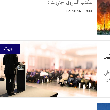
مكتب الشروق -بنزرت :
07:00 - 2026/08/07
جهاتنا
ين
طن،
تون