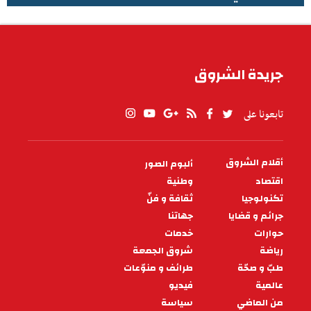
الطقس في تونس
جريدة الشروق
تابعونا على
أقلام الشروق
ألبوم الصور
PIED
DE
اقتصاد
وطنية
PAGE
تكنولوجيا
ثقافة و فنّ
جرائم و قضايا
جهاتنا
حوارات
خدمات
رياضة
شروق الجمعة
طبّ و صحّة
طرائف و منوّعات
عالمية
فيديو
من الماضي
سياسة