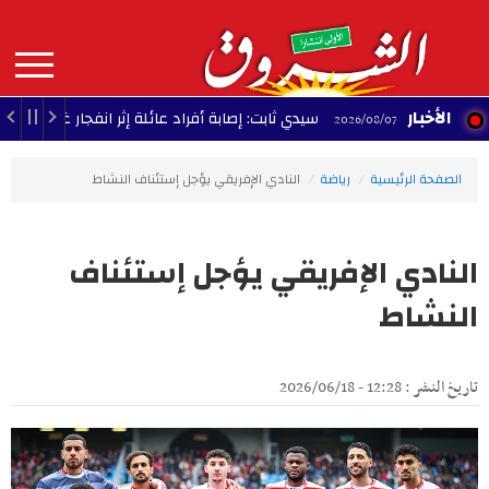
Aller
au
contenu
principal
MAIN
الأخبار
سيدي ثابت: إصابة أفراد عائلة إثر انفجار غاز داخل منزل
09:01 - 2026/08/
NAVIGATION
الصفحة الرئيسية
رياضة
النادي الإفريقي يؤجل إستئناف النشاط
النادي الإفريقي يؤجل إستئناف
النشاط
تاريخ النشر : 12:28 - 2026/06/18