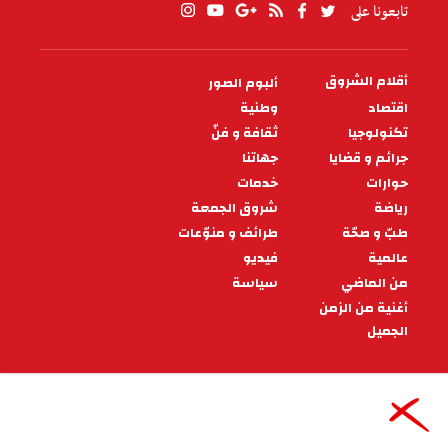
تابعونا على
أقلام الشروق
ألبوم الصور
PIED
DE
اقتصاد
وطنية
PAGE
تكنولوجيا
ثقافة و فنّ
جرائم و قضايا
جهاتنا
حوارات
خدمات
رياضة
شروق الجمعة
طبّ و صحّة
طرائف و منوّعات
عالمية
فيديو
من الماضي
سياسة
أغنية من الزمن
الجميل