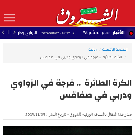
Aller
au
contenu
principal
MAIN
الأخبار
كّة للدفاع المشترك"
الزواري يعاين مدخل العاصمة ال
16:37 - 2026/08/07
NAVIGATION
الصفحة الرئيسية
رياضة
الكرة الطائرة .. فرجة في الزواوي ودربي في صفاقس
الكرة الطائرة .. فرجة في الزواوي
ودربي في صفاقس
صدر هذا المقال بالنسخة الورقية للشروق - تاريخ النشر : 2025/11/05