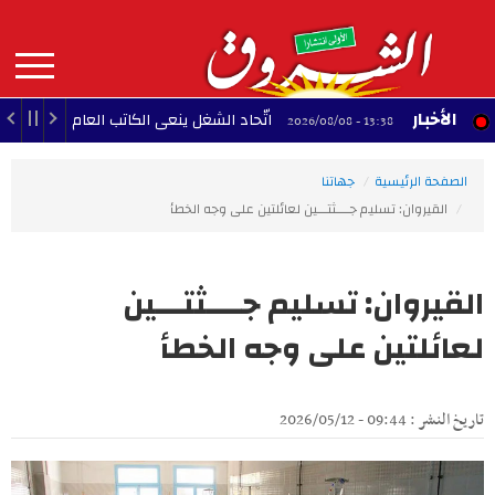
Aller
au
contenu
principal
MAIN
الأخبار
اتّحاد الشغل ينعى الكاتب العام لجامعة النقل
13:38 - 2026/08/08
NAVIGATION
الصفحة الرئيسية
جهاتنا
القيروان: تسليم جــــثتـــين لعائلتين على وجه الخطأ
القيروان: تسليم جــــثتـــين
لعائلتين على وجه الخطأ
تاريخ النشر : 09:44 - 2026/05/12