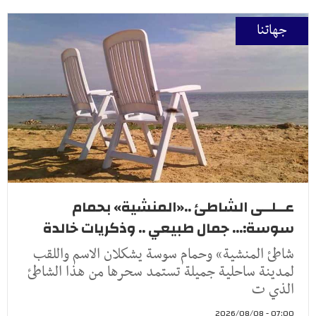
جهاتنا
عــلــى الشاطئ ..«المنشية» بحمام
سوسة:... جمال طبيعي .. وذكريات خالدة
شاطئ المنشية» وحمام سوسة يشكلان الاسم واللقب
لمدينة ساحلية جميلة تستمد سحرها من هذا الشاطئ
الذي ت
07:00 - 2026/08/08