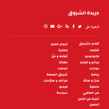
جريدة الشروق
تابعونا على
أقلام الشروق
ألبوم الصور
PIED
DE
اقتصاد
وطنية
PAGE
تكنولوجيا
ثقافة و فنّ
جرائم و قضايا
جهاتنا
حوارات
خدمات
رياضة
شروق الجمعة
طبّ و صحّة
طرائف و منوّعات
عالمية
فيديو
من الماضي
سياسة
أغنية من الزمن
الجميل