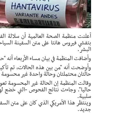
أعلنت منظمة الصحة العالمية أن سلالة الفي
بتفشي فيروس هانتا على متن السفينة السياحية
البشر.
وأضافت المنظمة في بيان مساء الأربعاء أنه "حتى 13 ماي، أُبلغ عن 11 حالة، ومن بينها 3 وف
حالتان محتملتان وحالة واحدة غير محسومة و
وقالت المنظمة إن الحالة غير المحسومة تعود
حاليا". وجاءت نتائج الفحوص -التي خضع لها
سلبية.
وينتظر هذا الأمريكي الذي كان على متن السف
جديد.