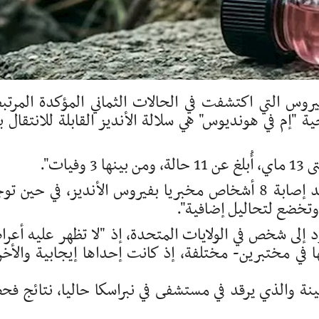
روس التي اكتشفت في الحالات الثماني المؤكدة المرتب
 "إم في هونديوس" هي سلالة الأنديز القابلة للانتقال ب
يات".
وأوضحت أنه "من بين هذه الحالات، تم تأكيد إصابة 8 أشخاص مخبريا بفيروس الأنديز، في حين 
تخضع لتحاليل إضافية".
 إلى شخص في الولايات المتحدة، إذ "لا تظهر عليه أعر
 في مختبرين- مختلفة، إذ كانت إحداها إيجابية والأخ
ينة والذي يرقد في مستشفى في نبراسكا حاليا، نتائج ف