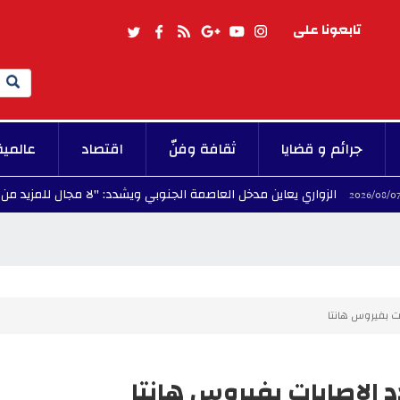
تابعونا على
Search
جرائم و قضايا
ثقافة وفنّ
اقتصاد
عالمية
لزواري يعاين مدخل العاصمة الجنوبي ويشدد: "لا مجال للمزيد من التأخير في ا
ت بفيروس هانتا
الاصابات بفيروس هانتا