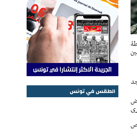
طة
ين
توجد
الطقس في تونس
اض
الطقس في تونس
رى
حص