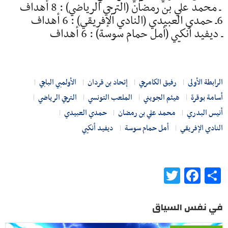
ـ محمد علي بن رمضان (الترجي الرياضي) : 8 أهداف
6ـ حمدي العبيدي (النادي الإفريقي) : 6 أهداف
ـ ديفيد أنكيي (أمل حمام سوسة) : 6 أهداف
الرابطة الأولى
رفيق الكامرجي
إتحاد بن قردان
الأولمبي الباجي
أسامة بوقرة
هيثم الجويني
الملعب التونسي
الترجي الرياضي
أنيس البدري
محمد علي بن رمضان
حمدي العبيدي
النادي الإفريقي
أمل حمام سوسة
ديفيد أنكيي
Twitter
Facebook
Share
في نفس السياق