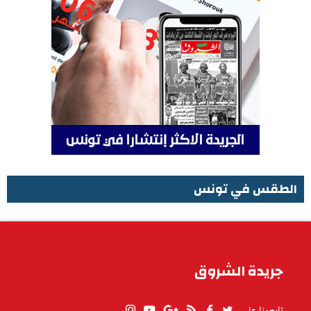
الطقس في تونس
الطقس في تونس
جريدة الشروق
تابعونا على