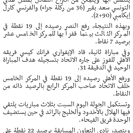
ينتفض أبها ويتمكن من انتزاع التعادل بفضل هدفي
التونسي سعد بقير (36 من ركلة جزاء) والفرنسي كارل
إيكامبي (90+2).
وبهذه النتيجة، رفع النصر رصيده إلى 19 نقطة في
المركز الثالث بينما قفز أبها للمركز الخامس عشر
برصيد 7 نقاط.
وفي مباراة ثانية، قاد الإيفواري فرانك كيسي فريقه
الأهلي للفوز على جاره الاتحاد بتسجيله هدف المباراة
الوحيد في الدقيقة 31.
ورفع الأهلي رصيده إلى 19 نقطة في المركز الخامس
خلف الاتحاد صاحب المركز الرابع بالرصيد ذاته من
النقاط.
وتستكمل الجولة اليوم السبت بثلاث مباريات يلتقي
فيها الهلال بالأخدود والخليج بالرائد في حين يستضيف
الوحدة فريق الفيحاء.
ويتصدر نادي التعاون المسابقة برصيد 22 نقطة على