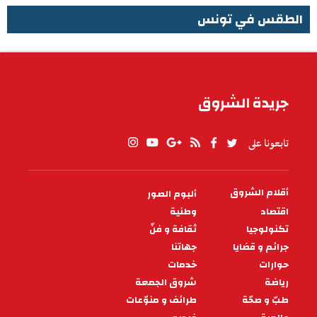
الطقس في تونس
الطقس في تونس
جريدة الشروق
تابعونا على
أقلام الشروق
ألبوم الصور
PIED
DE
اقتصاد
وطنية
PAGE
تكنولوجيا
ثقافة و فنّ
جرائم و قضايا
جهاتنا
حوارات
خدمات
رياضة
شروق الجمعة
طبّ و صحّة
طرائف و منوّعات