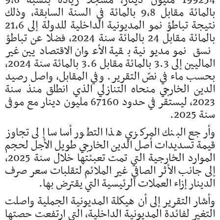
199254 مليون دينار، مسجلا زيادة بنسبة 9,6
بالمائة مقابل 9,8 بالمائة في السنة السابقة، وذلك
نتيجة تباطؤ نمو المديونية الداخلية للدولة إلى 21,6
بالمائة مقابل 24 بالمائة سنة 2024، فضلا عن تباطؤ
نسق نمو مديونية بقية الأعوان الاقتصاديين غير
الماليين إلى 3.3 بالمائة مقابل 3.6 بالمائة سنة 2024،
بحسب ماء في نصّ التقرير. وفي المقابل، واصل رصيد
الدين الخارجي منحاه التنازلي الذي انطلق منذ سنة
2023، ليستقر في حدود 67160 مليون دينار مع موفى
سنة 2025.
وأرجع البنك المركزي هذا التطور أساسا إلى تجاوز
قيمة تسديدات أصل الدين الخارجي طويل الأجل لحجم
الموارد الخارجية التي تمت تعبئتها خلال سنة 2025،
إلى جانب الأثر الصافي غير الملائم لتقلبات سعر صرف
الدينار إزاء العملات الرئيسية التي يقترض بها.
وأشار التقرير إلى أن هيكلة المديونية الجملية واصلت
التغير لفائدة المديونية الداخلية، التي ارتفعت حصتها