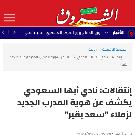
Aller
au
contenu
principal
MAIN
الأخبار
وزير الدفاع يزور المركز العسكري السينوتقني
23:05 - 2026/08/07
NAVIGATION
الصفحة الرئيسية
رياضة
إنتقالات: نادي أبها السعودي يكشف عن هوية المدرب الجديد لزملاء "سعد
بقير"
إنتقالات: نادي أبها السعودي
يكشف عن هوية المدرب الجديد
لزملاء "سعد بقير"
تاريخ النشر : 15:28 - 2024/01/26