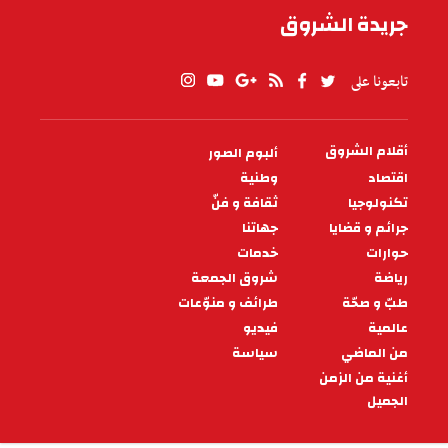
جريدة الشروق
تابعونا على
أقلام الشروق
ألبوم الصور
PIED
DE
اقتصاد
وطنية
PAGE
تكنولوجيا
ثقافة و فنّ
جرائم و قضايا
جهاتنا
حوارات
خدمات
رياضة
شروق الجمعة
طبّ و صحّة
طرائف و منوّعات
عالمية
فيديو
من الماضي
سياسة
أغنية من الزمن
الجميل