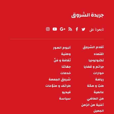
جريدة الشروق
تابعونا على
أقلام الشروق
ألبوم الصور
PIED
DE
اقتصاد
وطنية
PAGE
تكنولوجيا
ثقافة و فنّ
جرائم و قضايا
جهاتنا
حوارات
خدمات
رياضة
شروق الجمعة
طبّ و صحّة
طرائف و منوّعات
عالمية
فيديو
من الماضي
سياسة
أغنية من الزمن
الجميل