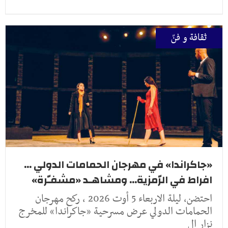
ثقافة و فنّ
«جاكراندا» في مهرجان الحمامات الدولي ...
افراط في الرّمزية... ومشاهـد «مشفـّرة»
احتضن، ليلة الاربعاء 5 أوت 2026 ، ركح مهرجان
الحمامات الدولي عرض مسرحية «جاكراندا» للمخرج
نزار ال