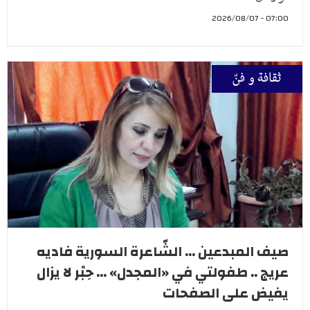
07:00 - 2026/08/07
ثقافة و فنّ
صيف المبدعين ... الشّاعرة السورية فاديه
عريج .. طفولتي في «المجدل» ... حِبْر لا يزال
يفيض على الصفحات