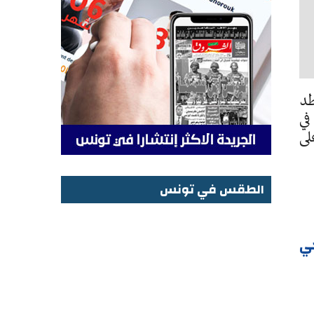
طد
في
لى
الطقس في تونس
الطقس في تونس
حي