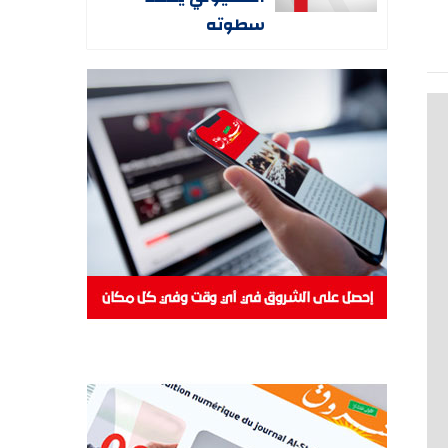
سطوته